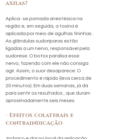
axilas?
Aplica- se pomada anestésica na 
região e, em seguida, a toxina é 
aplicada por meio de agulhas fininhas. 
As glândulas sudoríparas estão 
ligadas a um nervo, responsável pela 
sudorese. O botox paralisa esse 
nervo, fazendo com ele não consiga 
agir. Assim, o suor desaparece. O 
procedimento é rápido (leva cerca de 
20 minutos). Em duas semanas, já dá 
para sentir os resultados , que duram 
aproximadamente seis meses.
- Efeitos colaterais e 
contraindicação
 Inchaço e dor no local da aplicação 