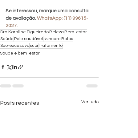
Se interessou, marque uma consulta 
de avaliação. 
WhatsApp: (11) 99615-
2027.
Dra Karolline Figueiredo
Beleza
Bem-estar
Saúde
Pele saudável
skincare
Botox
Suorexcessivo
suor
tratamento
Saúde e bem-estar
Ver tudo
Posts recentes