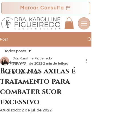
Marcar Consulta
Post
Todos posts
Dra. Karolline Figueiredo
Todos posts
29 de jun. de 2022
2 min de leitura
Botox nas axilas é
Saúde e bem-estar
tratamento para
combater suor
excessivo
Atualizado:
2 de jul. de 2022