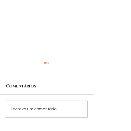
Comentários
O que é Skinbooster
Os benefício
Escreva um comentário
?
botox