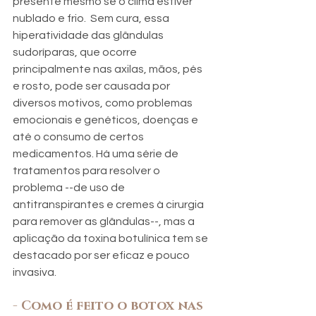
presente mesmo se o clima estiver 
nublado e frio.  Sem cura, essa 
hiperatividade das glândulas 
sudoríparas, que ocorre 
principalmente nas axilas, mãos, pés 
e rosto, pode ser causada por 
diversos motivos, como problemas 
emocionais e genéticos, doenças e 
até o consumo de certos 
medicamentos. Há uma série de 
tratamentos para resolver o 
problema --de uso de 
antitranspirantes e cremes à cirurgia 
para remover as glândulas--, mas a 
aplicação da toxina botulínica tem se 
destacado por ser eficaz e pouco 
invasiva. 
- Como é feito o botox nas 