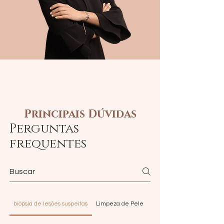
Principais Dúvidas
Perguntas
frequentes
biópsia de lesões suspeitas
Limpeza de Pele
PDRN