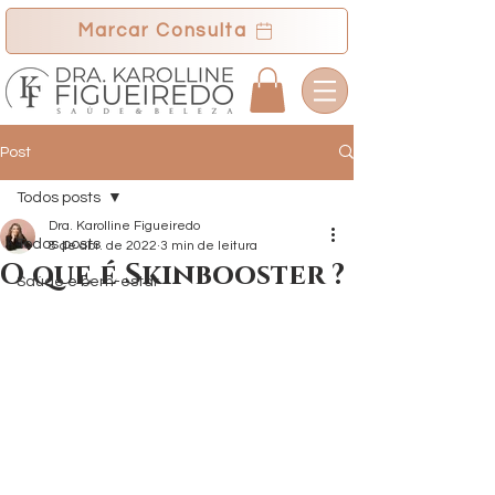
Marcar Consulta
Post
Todos posts
Dra. Karolline Figueiredo
Todos posts
8 de abr. de 2022
3 min de leitura
O que é Skinbooster ?
Saúde e bem-estar