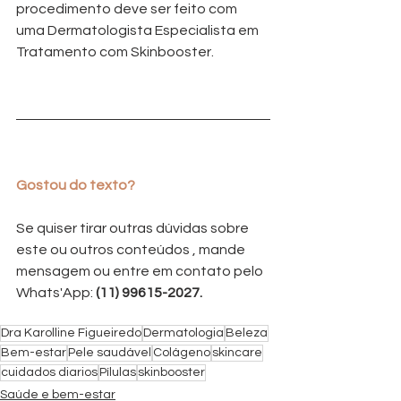
procedimento deve ser feito com 
uma Dermatologista Especialista em 
Tratamento com Skinbooster.
Gostou do texto?
Se quiser tirar outras dúvidas sobre 
este ou outros conteúdos , mande 
mensagem ou entre em contato pelo 
Whats'App: 
(11) 99615-2027.
Dra Karolline Figueiredo
Dermatologia
Beleza
Bem-estar
Pele saudável
Colágeno
skincare
cuidados diarios
Pílulas
skinbooster
Saúde e bem-estar