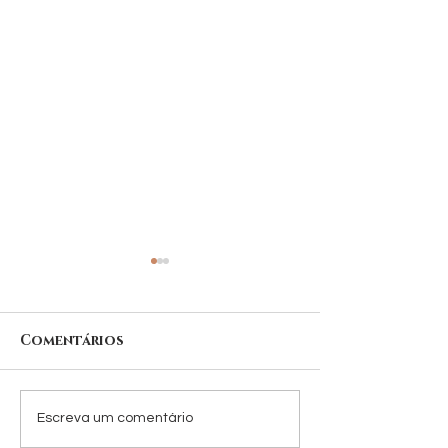
Comentários
O que é Skinbooster
Preenchimen
Escreva um comentário
?
labial: saiba