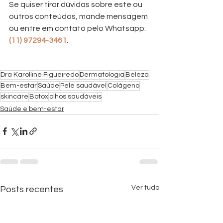
Se quiser tirar dúvidas sobre este ou 
outros conteúdos, mande mensagem 
ou entre em contato pelo Whatsapp: 
(11) 97294-3461
.
Dra Karolline Figueiredo
Dermatologia
Beleza
Bem-estar
Saúde
Pele saudável
Colágeno
skincare
Botox
olhos saudáveis
Saúde e bem-estar
Ver tudo
Posts recentes