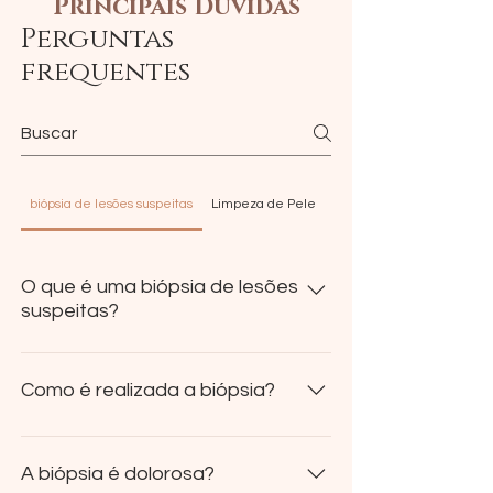
Principais Dúvidas
Perguntas
frequentes
biópsia de lesões suspeitas
Limpeza de Pele
PDRN
O que é uma biópsia de lesões
suspeitas?
A biópsia de lesões suspeitas é um
procedimento médico no qual uma
Como é realizada a biópsia?
amostra de tecido é retirada de uma
área anormal ou suspeita no corpo
Existem vários métodos para realizar
para análise laboratorial. Esse
biópsias, e o método específico
A biópsia é dolorosa?
procedimento é frequentemente