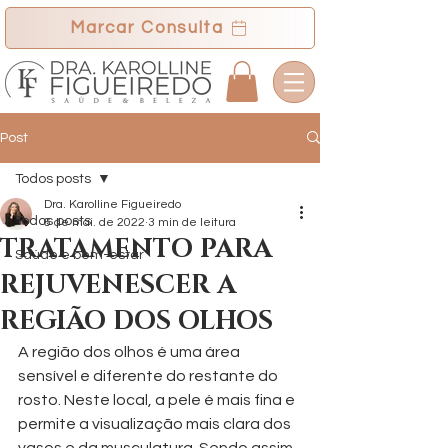
Marcar Consulta
Post
Todos posts
Dra. Karolline Figueiredo
Todos posts
6 de mai. de 2022
3 min de leitura
TRATAMENTO PARA
Saúde e bem-estar
REJUVENESCER A
REGIÃO DOS OLHOS
A região dos olhos é uma área 
sensível e diferente do restante do 
rosto. Neste local, a pele é mais fina e 
permite a visualização mais clara dos 
vasos e da musculatura. Sendo assim, 