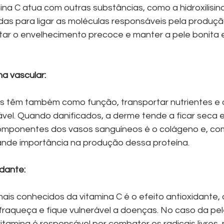
na C atua com outras substâncias, como a hidroxilisina
izadas para ligar as moléculas responsáveis pela produç
vitar o envelhecimento precoce e manter a pele bonita 
ma vascular:
s têm também como função, transportar nutrientes e o
vel. Quando danificados, a derme tende a ficar seca e
componentes dos vasos sanguíneos é o colágeno e, co
ande importância na produção dessa proteína.
idante:
ais conhecidos da vitamina C é o efeito antioxidante,
raqueça e fique vulnerável a doenças. No caso da pel
vitamina é responsável por combater os radicais livres, 