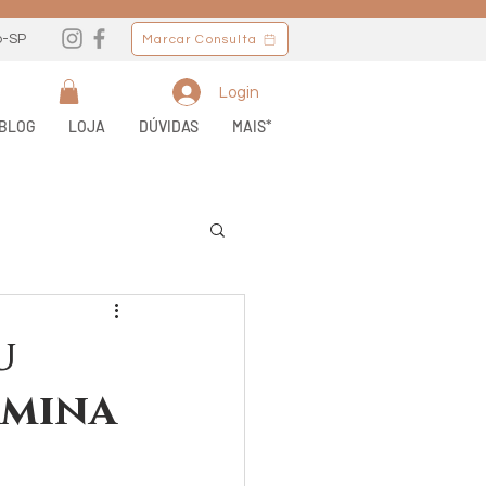
o-SP
Marcar Consulta
Login
BLOG
LOJA
DÚVIDAS
MAIS*
u
amina