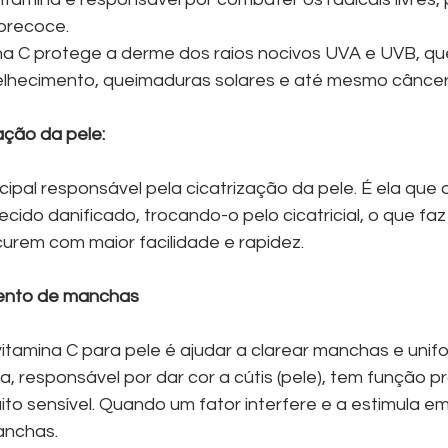
precoce.
ina C protege a derme dos raios nocivos UVA e UVB, qu
lhecimento, queimaduras solares e até mesmo câncer 
ação da pele:
ncipal responsável pela cicatrização da pele. É ela que
 tecido danificado, trocando-o pelo cicatricial, o que fa
curem com maior facilidade e rapidez.
mento de manchas
itamina C para pele é ajudar a clarear manchas e unifo
, responsável por dar cor a cútis (pele), tem função pr
o sensível. Quando um fator interfere e a estimula em
nchas.