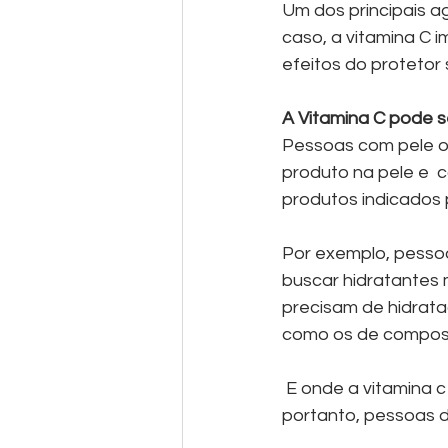
Um dos principais a
caso, a vitamina C 
efeitos do protetor 
A Vitamina C pode s
Pessoas com pele o
produto na pele e  c
produtos indicados 
Por exemplo, pessoa
buscar hidratantes 
precisam de hidrata
como os de composi
 E onde a vitamina c entra nesta história? Este ativo não tem nenhuma contra indicação, 
portanto, pessoas d