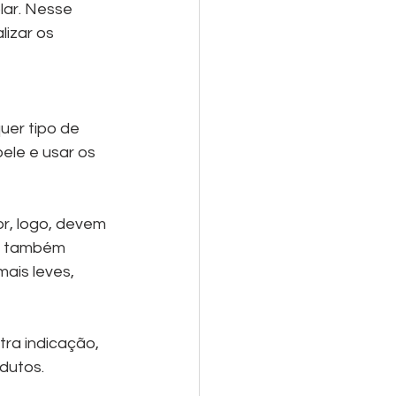
lar. Nesse 
izar os 
er tipo de 
ele e usar os 
r, logo, devem 
a, também 
ais leves, 
dutos. 