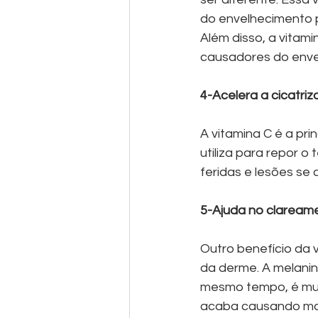
do envelhecimento 
Além disso, a vitam
causadores do enve
4-Acelera a cicatriz
A vitamina C é a pri
utiliza para repor o
feridas e lesões se 
5-Ajuda no clarea
Outro benefício da v
da derme. A melanina
mesmo tempo, é muit
acaba causando ma