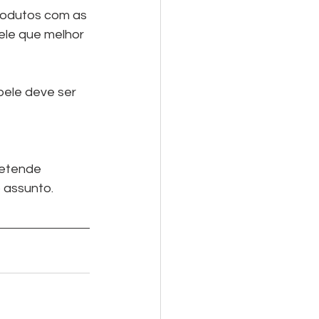
rodutos com as 
ele que melhor 
ele deve ser 
retende 
 assunto.