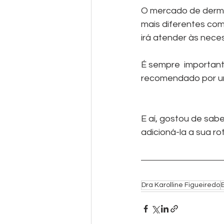
O mercado de dermo
mais diferentes com
irá atender às nece
É sempre  important
recomendado por um
E aí, gostou de sab
adicioná-la a sua r
Dra Karolline Figueiredo