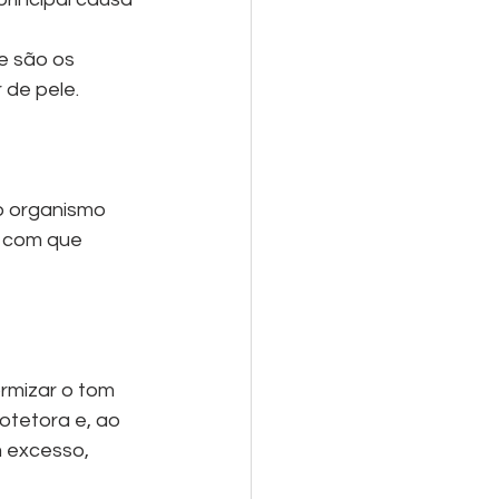
e são os 
de pele.
 o organismo 
z com que 
rmizar o tom 
otetora e, ao 
 excesso, 