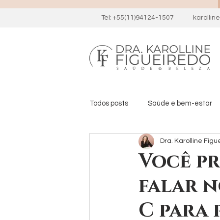
Tel: +55(11)94124-1507
karolli
Todos posts
Saúde e bem-estar
Dra. Karolline Figu
Você pr
falar n
C para 