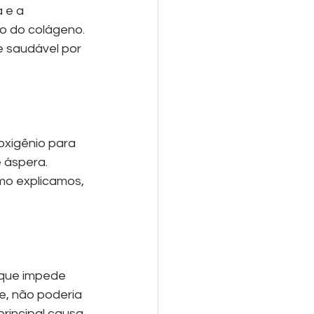
 e a 
ão do colágeno. 
e saudável por 
xigênio para 
 áspera. 
mo explicamos, 
 que impede 
e, não poderia 
principal causa 