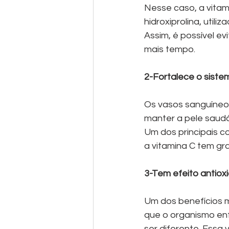
Nesse caso, a vitami
hidroxiprolina, util
Assim, é possível e
mais tempo.
2-Fortalece o siste
Os vasos sanguíneo
manter a pele saudá
Um dos principais 
a vitamina C tem gr
3-Tem efeito antiox
Um dos benefícios m
que o organismo enf
ser diferente. Essa 