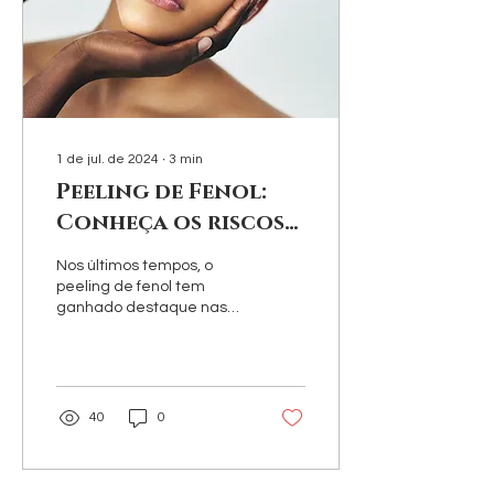
1 de jul. de 2024
∙
3
min
Peeling de Fenol:
Conheça os riscos
ocultos por trás da
Nos últimos tempos, o
tendência dos
peeling de fenol tem
ganhado destaque nas
famosos
mídias sociais e nas
conversas sobre estética.
40
0