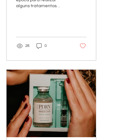
alguns tratamentos
dermatológicos que
requerem que o paciente
evite a exposição ao sol,
como peeling
28
0