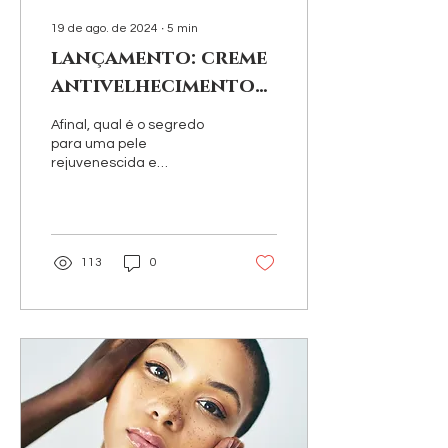
19 de ago. de 2024
∙
5
min
lançamento: creme
antivelhecimento
diretamente da
Afinal, qual é o segredo
coreia
para uma pele
rejuvenescida e
radiante? Conheça os
Exossomos e o PDRN que
surgiram como
componentes
revolucionários
113
0