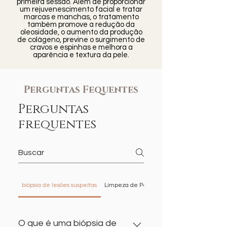
primeira sessão. Além de proporcionar
um rejuvenescimento facial e tratar
marcas e manchas, o tratamento
também promove a redução da
oleosidade, o aumento da produção
de colágeno, previne o surgimento de
cravos e espinhas e melhora a
aparência e textura da pele.
Perguntas Fequentes
Perguntas
frequentes
biópsia de lesões suspeitas
Limpeza de Pele
PDRN
O que é uma biópsia de