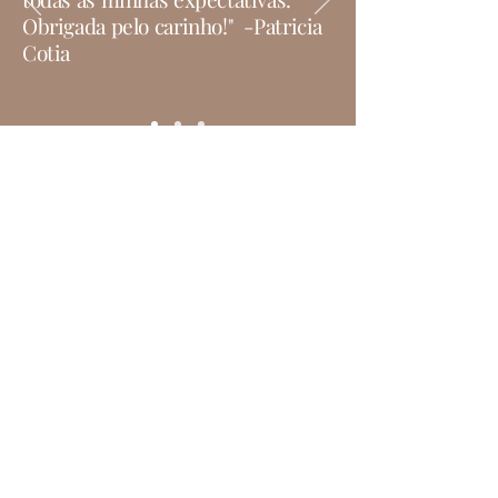
Obrigada pelo carinho!" -Patricia
Cotia
CPF
224071248-12
Av. Franz Voegeli, 303, Torre 1,
Sala 2211, Osasco-SP.
Tel:
+55 (11) 94124-1507
Missão
“Excelência, segurança e satisfação dos
pacientes é o foco principal do meu