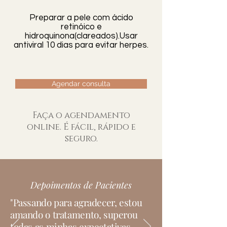
biópsia. O laboratório analisará a
sensibilidade individual do
amostra de tecido para
Preparar a pele com ácido
paciente.
retinóico e
determinar se há alguma
hidroquinona(clareados).Usar
anormalidade, como células
antiviral 10 dias para evitar herpes.
cancerosas, e fornecerá um
relatório ao médico que solicitou
a biópsia.
Agendar consulta
Faça o agendamento
online. É fácil, rápido e
seguro.
Depoimentos de Pacientes
"Passando para agradecer, estou
amando o tratamento, superou
todas as minhas expectativas.