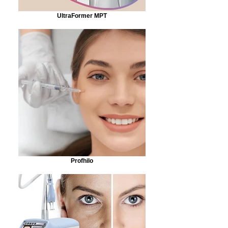
UltraFormer MPT
Profhilo