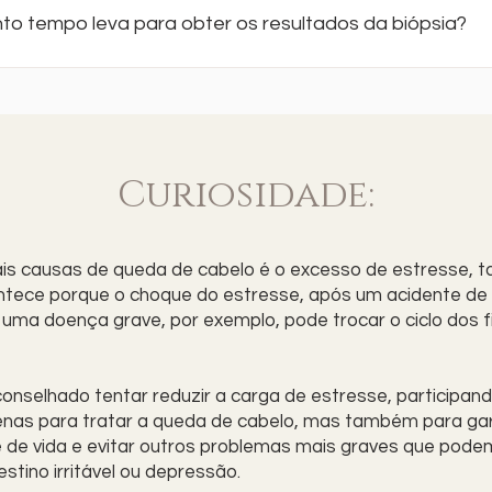
ase na situação clínica.
zado com anestesia local para minimizar a dor. Em alguns caso
to tempo leva para obter os resultados da biópsia?
ser usada anestesia geral, especialmente se a biópsia for m
sa. O nível de desconforto varia dependendo do tipo de bióp
po para obter os resultados pode variar, mas geralmente, o
nsibilidade individual do paciente.
tados são disponibilizados em alguns dias a semanas após a
zação da biópsia. O laboratório analisará a amostra de tecido
minar se há alguma anormalidade, como células cancerosas,
Curiosidade:
cerá um relatório ao médico que solicitou a biópsia.
is causas de queda de cabelo é o excesso de estresse, t
ntece porque o choque do estresse, após um acidente de 
 uma doença grave, por exemplo, pode trocar o ciclo dos f
conselhado tentar reduzir a carga de estresse, participan
penas para tratar a queda de cabelo, mas também para ga
 de vida e evitar outros problemas mais graves que pode
stino irritável ou depressão.