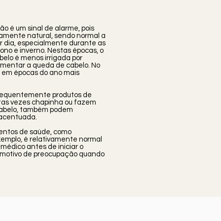
 é um sinal de alarme, pois
amente natural, sendo normal a
or dia, especialmente durante as
ono e inverno. Nestas épocas, o
belo é menos irrigada por
umentar a queda de cabelo. No
r em épocas do ano mais
 frequentemente produtos de
itas vezes chapinha ou fazem
cabelo, também podem
 acentuada.
entos de saúde, como
exemplo, é relativamente normal
médico antes de iniciar o
 motivo de preocupação quando