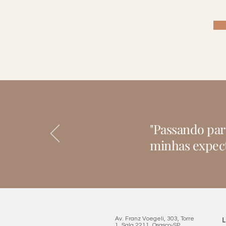
"Passando par
minhas expecta
Av. Franz Voegeli, 303, Torre
L
1, Sala 2211, Osasco-SP.