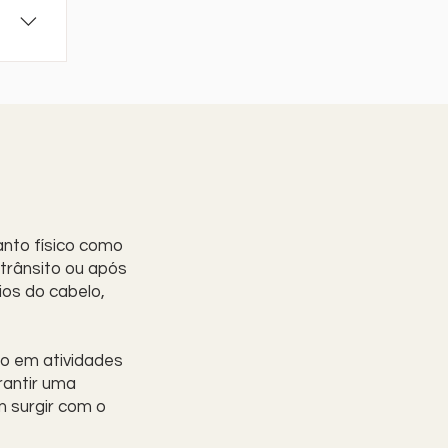
s,
ais
sia e
s
 para
 e
anto físico como
trânsito ou após
ios do cabelo,
do em atividades
rantir uma
m surgir com o