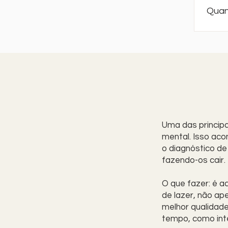
com b
reali
Quan
pode 
exten
O tem
da se
resul
reali
deter
forne
Uma das principa
mental. Isso aco
o diagnóstico de
fazendo-os cair.
O que fazer: é a
de lazer, não a
melhor qualidade
tempo, como inte