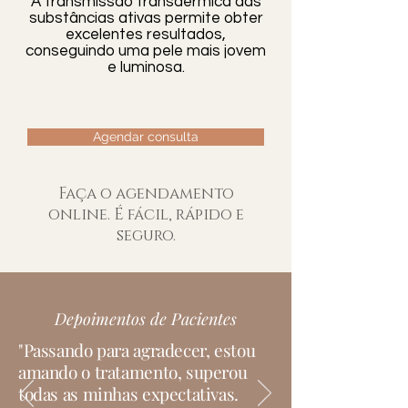
A transmissão transdérmica das
substâncias ativas permite obter
a biópsia.
excelentes resultados,
conseguindo uma pele mais jovem
e luminosa.
Agendar consulta
Faça o agendamento
online. É fácil, rápido e
seguro.
Depoimentos de Pacientes
"Passando para agradecer, estou
amando o tratamento, superou
todas as minhas expectativas.