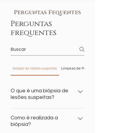
Perguntas Fequentes
Perguntas
frequentes
biópsia de lesões suspeitas
Limpeza de Pele
PDRN
O que é uma biópsia de
lesões suspeitas?
A biópsia de lesões suspeitas é
um procedimento médico no qual
Como é realizada a
biópsia?
uma amostra de tecido é
retirada de uma área anormal ou