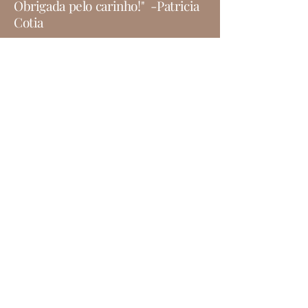
Obrigada pelo carinho!" -Patricia
Cotia
CPF
224071248-12
Av. Franz Voegeli, 303, Torre 1,
Sala 2211, Osasco-SP.
Tel:
+55 (11) 94124-1507
Missão
“Excelência, segurança e satisfação dos
pacientes é o foco principal do meu
trabalho. Cada detalhe faz toda
diferença.”