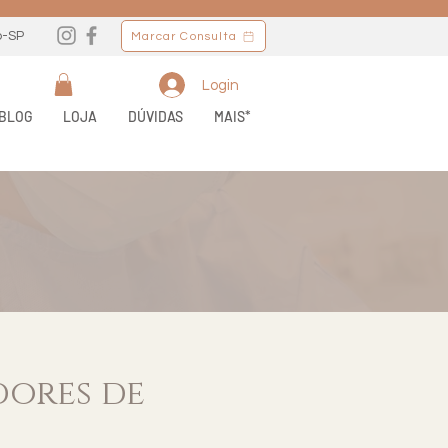
o-SP
Marcar Consulta
Login
BLOG
LOJA
DÚVIDAS
MAIS*
dores de