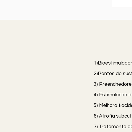
pode 
exten
O tem
da se
resul
reali
deter
forne
1)Bioestimulado
2)Pontos de sust
3) Preenchedore
4) Estimulacao 
5) Melhora flacid
6) Atrofia subc
7) Tratamento de