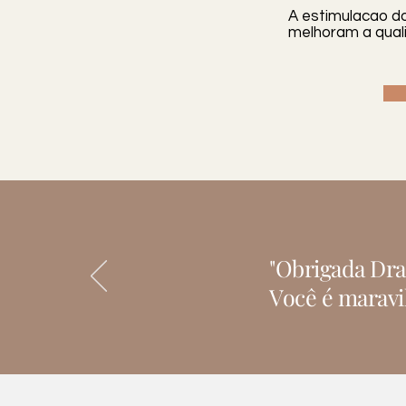
A estimulacao do
melhoram a quali
"Obrigada Dra
Você é maravil