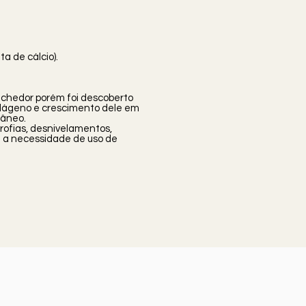
a de cálcio).
nchedor porém foi descoberto
colágeno e crescimento dele em
tâneo.
trofias, desnivelamentos,
ui a necessidade de uso de