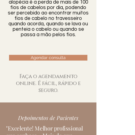
do tipo de biópsia e da
alopécia é a perda de mais de 100
biópsia. O laboratório analisará a
fios de cabelos por dia, podendo
sensibilidade individual do
ser percebido ao encontrar muitos
amostra de tecido para
paciente.
fios de cabelo no travesseiro
determinar se há alguma
quando acorda, quando se lava ou
anormalidade, como células
penteia o cabelo ou quando se
passa a mão pelos fios.
cancerosas, e fornecerá um
relatório ao médico que solicitou
a biópsia.
Agendar consulta
Faça o agendamento
online. É fácil, rápido e
seguro.
Depoimentos de Pacientes
"Excelente! Melhor profissional