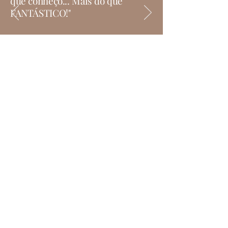
que conheço... Mais do que
FANTÁSTICO!"
CPF
224071248-12
Av. Franz Voegeli, 303, Torre 1,
Sala 2211, Osasco-SP.
Tel:
+55 (11) 94124-1507
Missão
“Excelência, segurança e satisfação dos
pacientes é o foco principal do meu
trabalho. Cada detalhe faz toda
diferença.”