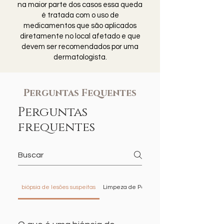
na maior parte dos casos essa queda
é tratada com o uso de
medicamentos que são aplicados
diretamente no local afetado e que
devem ser recomendados por uma
dermatologista.
Perguntas Fequentes
Perguntas
frequentes
biópsia de lesões suspeitas
Limpeza de Pele
PDRN