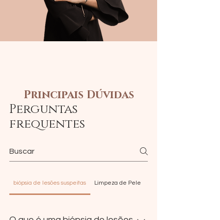
Principais Dúvidas
Perguntas
frequentes
biópsia de lesões suspeitas
Limpeza de Pele
PDRN
O que é uma biópsia de lesões