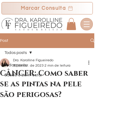
Marcar Consulta
Post
Todos posts
Dra. Karolline Figueiredo
Todos posts
30 de out. de 2023
2 min de leitura
CÂNCER: Como saber
Saúde e bem-estar
se as pintas na pele
são perigosas?