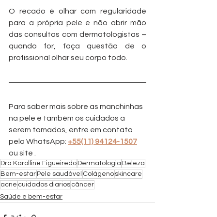
O recado é olhar com regularidade 
para a própria pele e não abrir mão 
das consultas com dermatologistas – 
quando for, faça questão de o 
profissional olhar seu corpo todo. 
Para saber mais sobre as manchinhas 
na pele e também os cuidados a 
serem tomados, entre em contato 
pelo WhatsApp: 
+55(11) 94124-1507
ou site .
Dra Karolline Figueiredo
Dermatologia
Beleza
Bem-estar
Pele saudável
Colágeno
skincare
acne
cuidados diarios
câncer
Saúde e bem-estar