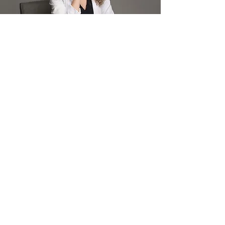
determinar se há alguma
anormalidade, como células
cancerosas, e fornecerá um relatório
ao médico que solicitou a biópsia.
Eu sou Karolline Cristina
Figueiredo,
Nascida e criada na cidade de
Osasco-SP. Desde cedo, descobriu
na medicina, sua vocação e, após
terminar o ensino médio em sua
cidade natal, mudou-se para Marília,
no interior do estado, onde cursou
medicina, na Universidade de Marília,
formando-se no ano de 2008.
O cuidado com as pessoas sempre
foi sua paixão e após formada,
passou a dedicar-se a realização
deste sonho com muito entusiasmo e
empenho. Passou a trabalhar no
setor de urgência e emergência,
tendo feito especialização nesta