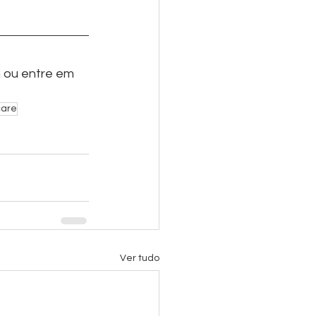
 ou entre em 
care
Ver tudo