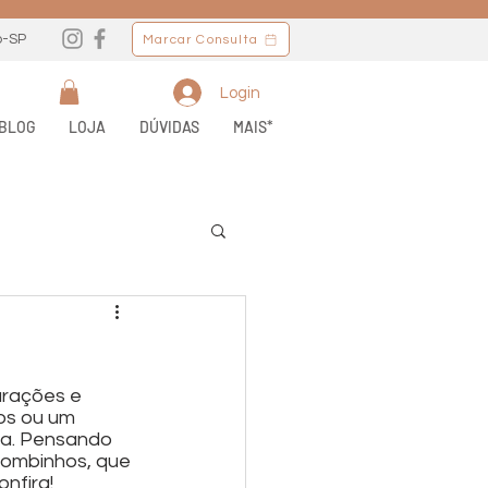
o-SP
Marcar Consulta
Login
BLOG
LOJA
DÚVIDAS
MAIS*
arações e 
os ou um 
ça. Pensando 
pombinhos, que 
nfira!