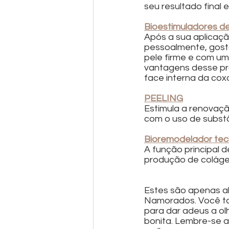
seu resultado final 
Bioestimuladores d
Após a sua aplicaçã
pessoalmente, gost
pele firme e com um
vantagens desse pr
face interna da cox
PEELING
Estimula a renovaçã
com o uso de substâ
Bioremodelador teci
A função principal d
produção de colágen
Estes são apenas al
Namorados. Você ta
para dar adeus a olh
bonita. Lembre-se 