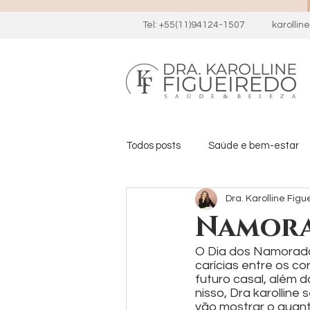
Tel: +55(11)94124-1507
karolli
Todos posts
Saúde e bem-estar
Dra. Karolline Figu
Namor
O Dia dos Namorados
carícias entre os c
futuro casal, além 
nisso, Dra karolline
vão mostrar o quant