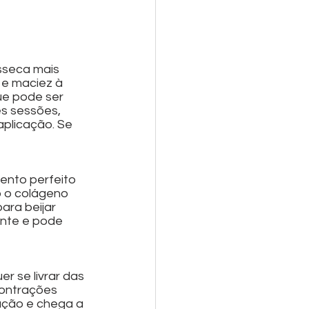
sseca mais 
 e maciez à 
ue pode ser 
s sessões, 
plicação. Se 
ento perfeito 
 o colágeno 
ara beijar 
nte e pode 
 se livrar das 
contrações 
ação e chega a 