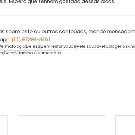
ele. Espero que tenham gostado dessas dicas.
idas sobre este ou outros conteúdos, mande mensagem
app: 
(11) 97294-3461
.
Dermatologia
Beleza
Bem-estar
Saúde
Pele saudável
Colágeno
skin
ox
Boca
Vitamina C
Namorados