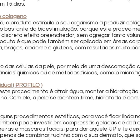
em 15 dias.
e colageno
o, o produto estimula o seu organismo a produzir colág
o bastante da bioestimulação, porque este procedime
 discreto efeito preenchedor, sem agregar tanto volu
oduto é que pode também ser aplicado em áreas corp
a, braços, abdome e glúteos, com resultados muito bon
o das células da pele, por meio de uma descamação c
ncias químicas ou de métodos físicos, como o 
microa
dual ( PROFILO )
este procedimento é atrair água, manter a hidratação e 
o. Com ele, a pele se mantém firme, hidratada e com v
guns procedimentos estéticos, para você ficar linda no
mbém pode investir em compressas geladas de chá d
eiras e máscaras faciais, para dar aquele UP e te deix
apenas de combinar tudinho com a sua dermato, que s