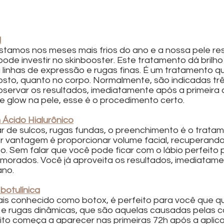
l
tamos nos meses mais frios do ano e a nossa pele re
ode investir no skinbooster. Este tratamento dá brilho
a linhas de expressão e rugas finas. É um tratamento q
rosto, quanto no corpo. Normalmente, são indicadas trê
servar os resultados, imediatamente após a primeira a
e glow na pele, esse é o procedimento certo.
Ácido Hialurônico
ar de sulcos, rugas fundas, o preenchimento é o tratam
r vantagem é proporcionar volume facial, recuperando
. Sem falar que você pode ficar com o lábio perfeito p
morados. Você já aproveita os resultados, imediatame
ano.
botulínica
is conhecido como botox, é perfeito para você que quer
 e rugas dinâmicas, que são aquelas causadas pelas 
ito começa a aparecer nas primeiras 72h após a aplic