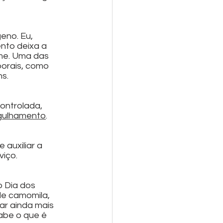
eno. Eu, 
nto deixa a 
me. Uma das 
orais, como 
s.
ontrolada, 
gulhamento
.
auxiliar a 
iço. 
 Dia dos 
e camomila, 
ar ainda mais 
abe o que é 