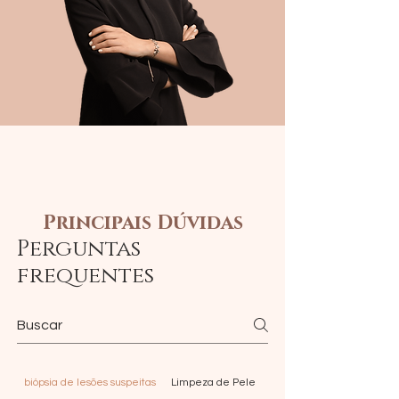
Principais Dúvidas
Perguntas
frequentes
biópsia de lesões suspeitas
Limpeza de Pele
PDRN