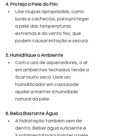
4. Proteja a Pele do Frio
Use roupas apropriadas, como 
luvas e cachecóis, para proteger 
a pele das temperaturas 
extremas e do vento frio, que 
podem causar irritação e secura.
5. Humidifique o Ambiente
Com o uso de aquecedores, o ar 
em ambientes fechados tende a 
ficar muito seco. Usar um 
humidificador em casa pode 
ajudar a manter a humidade 
natural da pele.
6. Beba Bastante Água
A hidratação também vem de 
dentro. Beber água suficiente é 
fundamental para manter a pele 