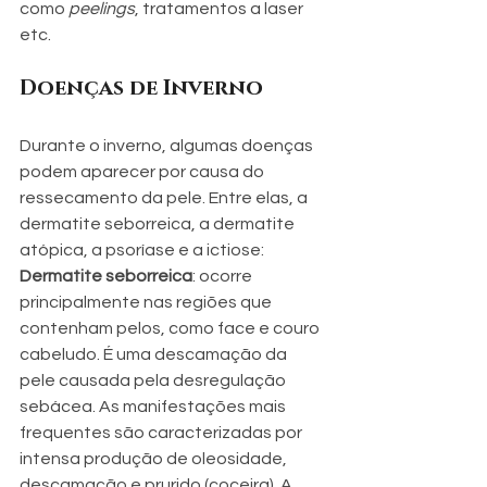
como 
peelings
, tratamentos a laser 
etc.
Doenças de Inverno
Durante o inverno, algumas doenças 
podem aparecer por causa do 
ressecamento da pele. Entre elas, a 
dermatite seborreica, a dermatite 
atópica, a psoríase e a ictiose:
Dermatite seborreica
: ocorre 
principalmente nas regiões que 
contenham pelos, como face e couro 
cabeludo. É uma descamação da 
pele causada pela desregulação 
sebácea. As manifestações mais 
frequentes são caracterizadas por 
intensa produção de oleosidade, 
descamação e prurido (coceira). A 