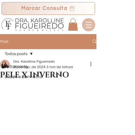
Marcar Consulta
Post
Todos posts
Dra. Karolline Figueiredo
Todos posts
28 de ago. de 2024
3 min de leitura
PELE X INVERNO
Saúde e bem-estar