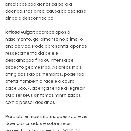
predisposição genética para a 
doença. Mas a real causa da psoríase 
ainda é desconhecida.
Ictiose vulgar
: aparece após o 
nascimento, geralmente no primeiro 
ano de vida. Pode apresentar apenas 
ressecamento da pele e 
descamação fina ou intensa de 
aspecto geométrico. As áreas mais 
atingidas são os membros, podendo 
afetar também a face e o couro 
cabeludo. A doença tende a regredir 
ou a ter seus sintomas minimizados 
com o passar dos anos.
Para obter mais informações sobre as 
doenças citadas e sobre seus 
respectivos tratamentos, AGENDE 