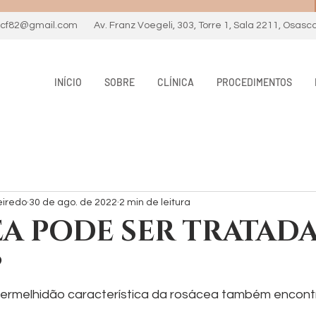
necf82@gmail.com
Av. Franz Voegeli, 303, Torre 1, Sala 2211, Osasc
INÍCIO
SOBRE
CLÍNICA
PROCEDIMENTOS
eiredo
30 de ago. de 2022
2 min de leitura
A PODE SER TRATAD
?
rmelhidão característica da rosácea também encontra