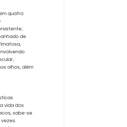
 em quatro 
-
rsistente; 
panhado de 
fimatosa, 
envolvendo 
cular, 
os olhos, além 
sticas 
a vida dos 
icos, sabe-se 
 vezes. 