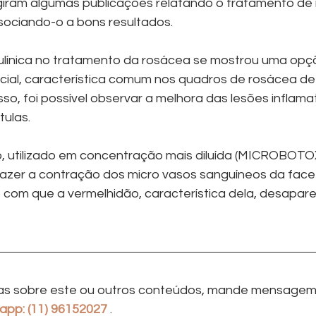
iram algumas publicações relatando o tratamento de
ssociando-o a bons resultados.
ulínica no tratamento da rosácea se mostrou uma opç
cial, característica comum nos quadros de rosácea de di
so, foi possível observar a melhora das lesões inflamató
ulas.
, utilizado em concentração mais diluída (MICROBOTOX
á fazer a contração dos micro vasos sanguíneos da fac
 com que a vermelhidão, característica dela, desapare
idas sobre este ou outros conteúdos, mande mensagem
pp: (11) 96152027
 .