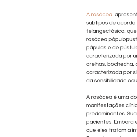
A rosácea
  apresen
subtipos de acordo 
telangectásica, que 
rosácea pápulopust
pápulas e de pústula
caracterizada por u
orelhas, bochecha, q
caracterizada por s
da sensibilidade ocul
A rosácea é uma do
manifestações clínic
predominantes. Sua 
pacientes. Embora e
que eles tratam a i