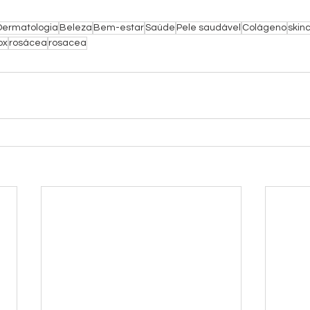
Dermatologia
Beleza
Bem-estar
Saúde
Pele saudável
Colágeno
skin
ox
rosácea
rosacea