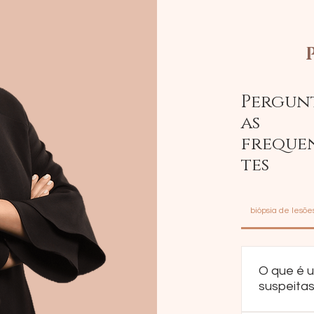
Pergun
as
freque
tes
biópsia de lesõe
O que é u
suspeita