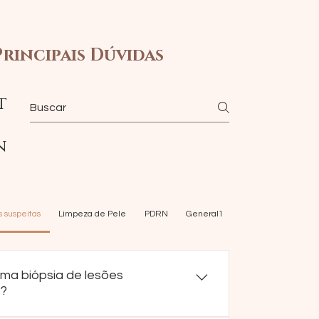
Principais Dúvidas
t
n
s suspeitas
Limpeza de Pele
PDRN
General1
General5
Gene
ma biópsia de lesões
s?