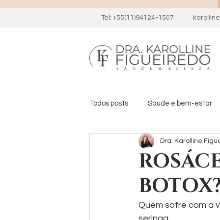
Tel: +55(11)94124-1507
karolli
Todos posts
Saúde e bem-estar
Dra. Karolline Figu
ROSÁCE
BOTOX
Quem sofre com a ve
seringa.