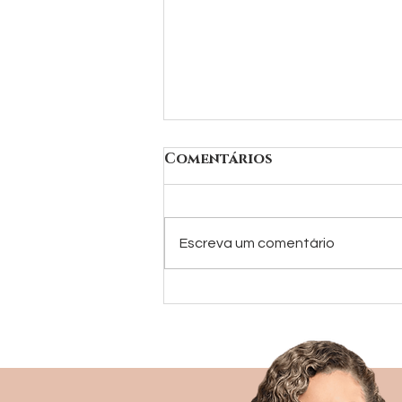
Comentários
Escreva um comentário
Botox nas axilas é
tratamento para
combater suor
excessivo