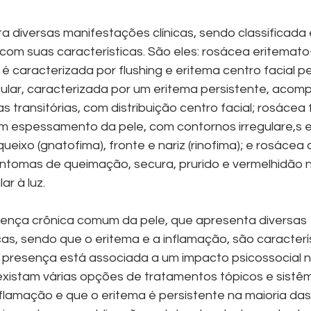
ta diversas manifestações clínicas, sendo classificada
com suas características. São eles: rosácea eritemato
é caracterizada por flushing e eritema centro facial pe
ular, caracterizada por um eritema persistente, acom
s transitórias, com distribuição centro facial; rosácea 
m espessamento da pele, com contornos irregulare,s 
ueixo (gnatofima), fronte e nariz (rinofima); e rosácea o
intomas de queimação, secura, prurido e vermelhidão n
ar à luz.
ença crônica comum da pele, que apresenta diversas 
as, sendo que o eritema e a inflamação, são caracterí
presença está associada a um impacto psicossocial n
xistam várias opções de tratamentos tópicos e sistêm
nflamação e que o eritema é persistente na maioria das