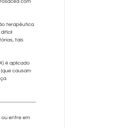
 rosácea com 
ão terapêutica 
fícil 
rias, tais 
) é aplicado 
e (que causam 
ça.
 ou entre em 