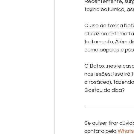
Recentemente, surg
toxina botulínica, a
O uso de toxina bot
eficaz no eritema fa
tratamento. Além dis
como pápulas e púst
O Botox ,neste caso
nas lesões; Isso ir
a rosácea), fazendo
Gostou da dica? 
Se quiser tirar dúv
contato pelo 
Whatsa