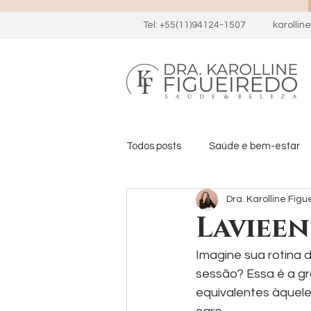
Tel: +55(11)94124-1507
karolli
Todos posts
Saúde e bem-estar
Dra. Karolline Figu
Lavieen
Imagine sua rotina 
sessão? Essa é a gr
equivalentes àquele