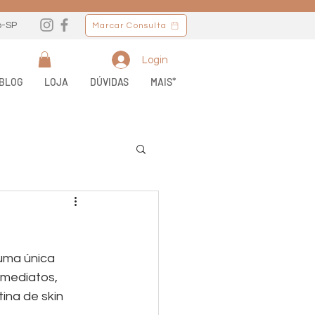
o-SP
Marcar Consulta
Login
BLOG
LOJA
DÚVIDAS
MAIS*
uma única 
imediatos, 
na de skin 