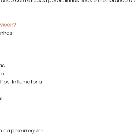
ando com eficácia poros, linhas finas e melhorando a e
avieen?
inhas
as
to
Pós-Inflamatória
s
 da pele irregular