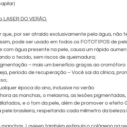
apilar)
 o LASER DO VERÃO.
r que, por ser atraído exclusivamente pela água, não t
ssim, pode ser usado em todos os FOTOTIPOS de pele
de com água presente na pele, causa um rápido aumen
ndo o tecido, sem riscos de queimadura;
igmentação – mais um benefício graças ao cromóforo 
ja, período de recuperação – Você sai da clínica, pron
so;
ualquer época do ano, inclusive no verão.
hora as manchas, o melasma, as lesões pigmentadas, a
 dilatados, e o tom da pele, além de promover o efeito
 pele brasileira, respeitando cada milímetro da beleza i
 manchas, Lavieen também estimula o colágeno na reg