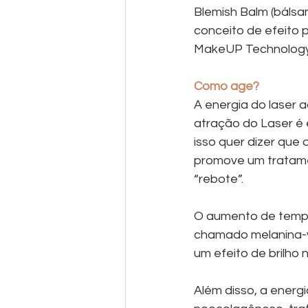
Blemish Balm (bálsa
conceito de efeito
MakeUP Technology
Como age?
A energia do laser 
atração do Laser é 
isso quer dizer que
promove um tratame
“rebote”.
O aumento de tempe
chamado melanina-v
um efeito de brilho
Além disso, a energ