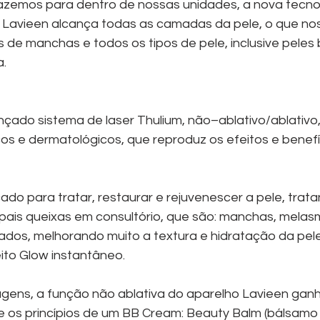
azemos para dentro de nossas unidades, a nova tecno
r Lavieen alcança todas as camadas da pele, o que nos
s de manchas e todos os tipos de pele, inclusive peles
a.
çado sistema de laser Thulium, não–ablativo/ablativo,
os e dermatológicos, que reproduz os efeitos e benefí
ado para tratar, restaurar e rejuvenescer a pele, trata
ipais queixas em consultório, que são: manchas, melas
tados, melhorando muito a textura e hidratação da pele
o Glow instantâneo.  
agens, a função não ablativa do aparelho Lavieen gan
e os princípios de um BB Cream: Beauty Balm (bálsamo 