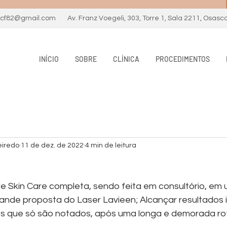
necf82@gmail.com
Av. Franz Voegeli, 303, Torre 1, Sala 2211, Osasc
INÍCIO
SOBRE
CLÍNICA
PROCEDIMENTOS
eiredo
11 de dez. de 2022
4 min de leitura
de Skin Care completa, sendo feita em consultório, em 
ande proposta do Laser Lavieen; Alcançar resultados 
s que só são notados, após uma longa e demorada roti