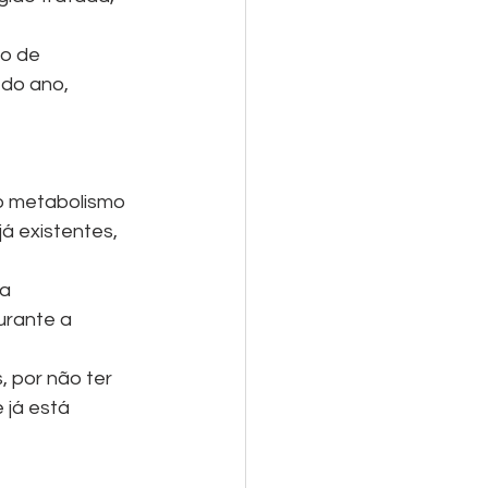
o de 
do ano, 
o metabolismo 
á existentes, 
a 
rante a 
 por não ter 
 já está 