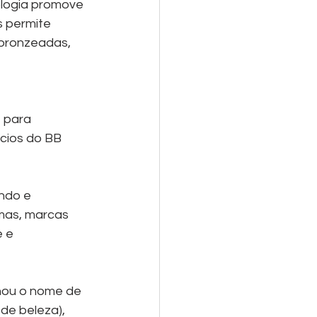
logia promove 
 permite 
 bronzeadas, 
 para 
cios do BB 
ndo e 
mas, marcas 
 e 
hou o nome de 
de beleza), 