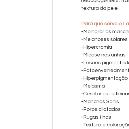
neocolagênese, trat
textura da pele.
Para que serve o L
-Melhorar as manch
-Melanoses solares
-Hipercromia
-Micose nas unhas
-Lesões pigmentad
-Fotoenvelhecimen
-Hiperpigmentação 
-Melasma
-Ceratoses actínica
-Manchas Senis
-Poros dilatados
-Rugas finas
-Textura e coloração