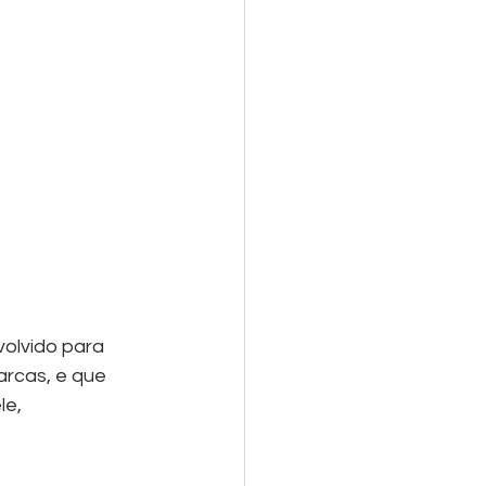
olvido para 
rcas, e que 
e, 