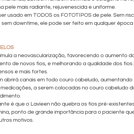
 pele mais radiante, rejuvenescida e uniforme.
ser usado em TODOS os FOTOTIPOS de pele. Sem risc
e sem downtime, ele pode ser feito em qualquer época 
BELOS
timula a neovascularização, favorecendo o aumento d
ento de novos fios, e melhorando a qualidade dos fios j
nsos e mais fortes.
en abrirá canais em todo couro cabeludo, aumentando 
 medicações, a serem colocadas no couro cabeludo du
edimento.
nte é que o Lavieen não quebra os fios pré-existentes,
nina, ponto de grande importância para o paciente que
utros motivos.