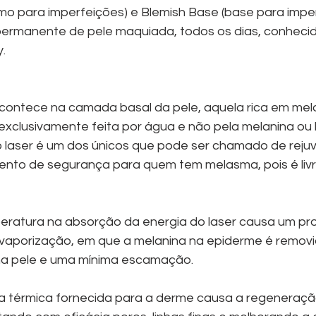
mo para imperfeições) e Blemish Base (base para imperf
 permanente de pele maquiada, todos os dias, conhec
.
acontece na camada basal da pele, aquela rica em mela
exclusivamente feita por água e não pela melanina ou
 o laser é um dos únicos que pode ser chamado de reju
nto de segurança para quem tem melasma, pois é livre
ratura na absorção da energia do laser causa um pr
aporização, em que a melanina na epiderme é removi
 na pele e uma mínima escamação.
ia térmica fornecida para a derme causa a regeneração