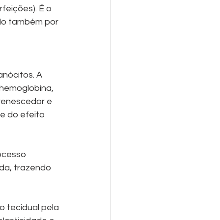
eições). É o 
ido também por 
nócitos. A 
 hemoglobina, 
venescedor e 
 do efeito 
ocesso 
da, trazendo 
 tecidual pela 