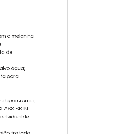
em a melanina 
;
to de 
alvo água;
ta para 
 hipercromia, 
 GLASS SKIN. 
ndividual de 
ião tratada, 