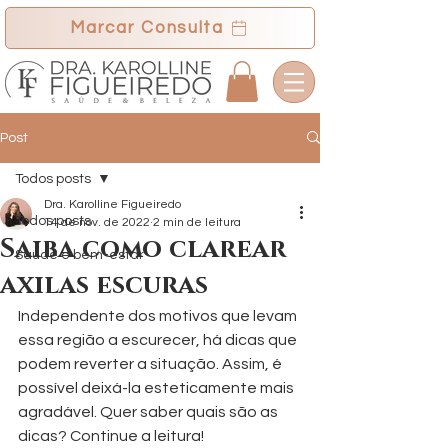
Marcar Consulta
Post
Todos posts
Dra. Karolline Figueiredo
Todos posts
14 de nov. de 2022
2 min de leitura
Saiba como clarear
Saúde e bem-estar
axilas escuras
Independente dos motivos que levam 
essa região a escurecer, há dicas que 
podem reverter a situação. Assim, é 
possível deixá-la esteticamente mais 
agradável. Quer saber quais são as 
dicas? Continue a leitura!