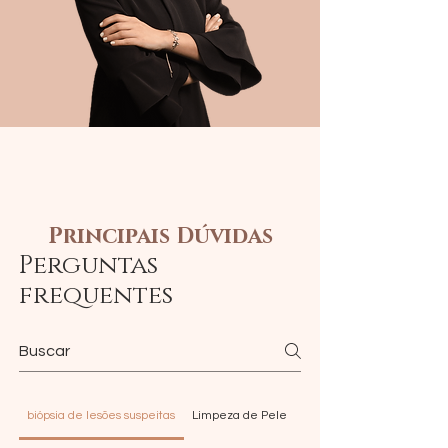
Principais Dúvidas
Perguntas
frequentes
biópsia de lesões suspeitas
Limpeza de Pele
PDRN