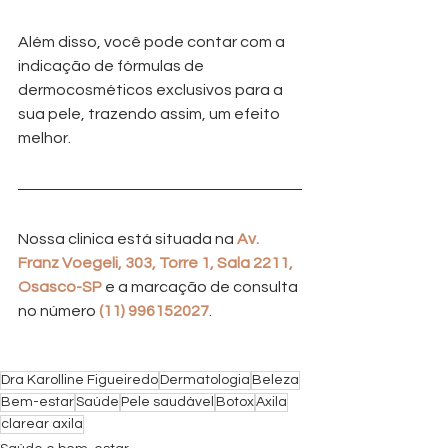
Além disso, você pode contar com a 
indicação de fórmulas de 
dermocosméticos exclusivos para a 
sua pele, trazendo assim, um efeito 
melhor.
Nossa clinica está situada na 
Av. 
Franz Voegeli, 303, Torre 1, Sala 2211, 
Osasco-SP
 e a marcação de consulta 
no número 
(11) 996152027
.
Dra Karolline Figueiredo
Dermatologia
Beleza
Bem-estar
Saúde
Pele saudável
Botox
Axila
clarear axila